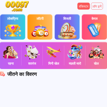
रजिस्टर
लॉग इनें
लोकप्रिय
लॉटरी
बिजली
केरल
रहना
शतरंज
मिनी खेल
मछली मारो
खेल
जीतने का विवरण